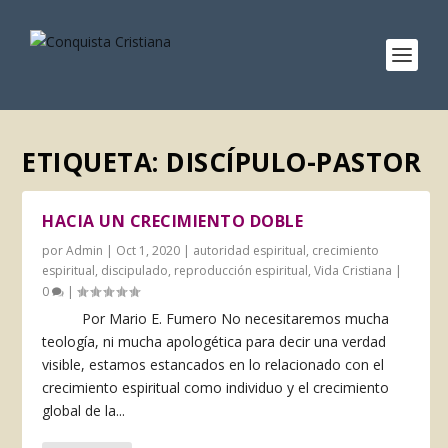
ETIQUETA:
DISCÍPULO-PASTOR
HACIA UN CRECIMIENTO DOBLE
por
Admin
|
Oct 1, 2020
|
autoridad espiritual
,
crecimiento
espiritual
,
discipulado
,
reproducción espiritual
,
Vida Cristiana
|
0
|
Por Mario E. Fumero No necesitaremos mucha
teología, ni mucha apologética para decir una verdad
visible, esta­mos estancados en lo relacionado con el
crecimiento espiritual como individuo y el creci­miento
global de la...