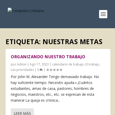
ETIQUETA:
NUESTRAS METAS
ORGANIZANDO NUESTRO TRABAJO
por
Admin
|
Ago 17, 2023
|
calendario de trabajo
,
El trabajo
,
Las prioridades
|
0
|
Por John W. Alexander Tengo demasiado trabajo. No
hay suficiente tiempo. Necesito ayuda.» ¡Cuántos
estudiantes, amas de casa, pastores, hombres de
negocios, maestros, etc., etc. se ex­presan de esta
manera! La queja es crónica...
LEER MÁS