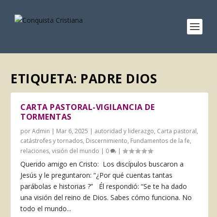
ETIQUETA:
PADRE DIOS
CARTA PASTORAL-VIGILANCIA DE
TORMENTAS
por
Admin
|
Mar 6, 2025
|
autoridad y liderazgo
,
Carta pastoral
,
catástrofes y tornados
,
Discernimiento
,
Fundamentos de la fe
,
relaciones
,
visión del mundo
|
0
|
Querido amigo en Cristo: Los discípulos buscaron a
Jesús y le preguntaron: “¿Por qué cuentas tantas
parábolas e historias ?” Él respondió: “Se te ha dado
una visión del reino de Dios. Sabes cómo funciona. No
todo el mundo...