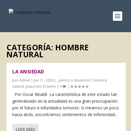
CATEGORÍA:
HOMBRE
NATURAL
LA ANSIEDAD
por
Admin
|
Jun 11, 2026
|
¿ánimo o desánimo?
,
hombre
natural
,
Jesucristo el Señor
|
0
|
Por Oscar Rinaldi La característica de este es­tado tan
generalizado en la actualidad es una gran preocu­pación
por el futuro e infunda­dos temores. Si miramos un poco
hacia atrás, encontramos sentimientos de inferioridad...
LEER MÁS