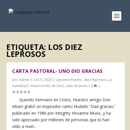
ETIQUETA:
LOS DIEZ
LEPROSOS
CARTA PASTORAL- UNO DIO GRACIAS
por
Admin
|
Oct 8, 2020
|
agradecimiento
,
diez leprosos
,
La
humildad
,
misericordia de Dios
,
vida de Jesús
|
0
|
Querido hermano en Cristo, Nuestro amigo Don
Moen grabó un inspirador canto titulado “Dad gracias,”
publicado en 1986 por Integrity Hosanna Music, y ha
sido apreciado por millones de personas que lo han
oído a nivel...