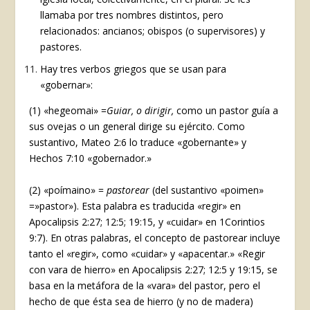
llamaba por tres nombres distintos, pero
relacionados: ancianos; obispos (o supervisores) y
pastores.
Hay tres verbos griegos que se usan para
«gobernar»:
(1) «hegeomai» =
Guiar,
o dirigir,
como un pastor guía a
sus ovejas o un general dirige su ejército. Como
sustantivo, Mateo 2:6 lo traduce «gobernante» y
Hechos 7:10 «gobernador.»
(2) «poímaino» =
pastorear
(del sustantivo «poimen»
=»pastor»). Esta palabra es traducida «regir» en
Apocalipsis 2:27; 12:5; 19:15, y «cuidar» en 1Corintios
9:7). En otras palabras, el concepto de pastorear incluye
tanto el «regir», como «cuidar» y «apacentar.» «Regir
con vara de hierro» en Apocalipsis 2:27; 12:5 y 19:15, se
basa en la metáfora de la «vara» del pastor, pero el
hecho de que ésta sea de hierro (y no de madera)