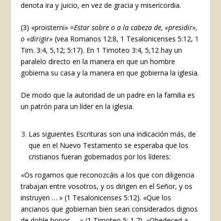
denota ira y juicio, en vez de gracia y misericordia.
(3) «proisterni» =
Estar sobre o a la cabeza de, «presidir»,
o «dirigir»
(vea Romanos 12:8, 1 Tesalonicenses 5:12, 1
Tim. 3:4, 5,12; 5:17). En 1 Timoteo 3:4, 5,12 hay un
paralelo directo en la manera en que un hombre
gobierna su casa y la manera en que gobierna la iglesia.
De modo que la autoridad de un padre en la familia es
un patrón para un líder en la iglesia.
Las siguientes Escrituras son una indicación más, de
que en el Nuevo Testamento se esperaba que los
cristianos fueran gobernados por los líderes:
«Os rogamos que reconozcáis a los que con diligencia
trabajan entre vosotros, y os dirigen en el Señor, y os
instruyen … » (1 Tesalonicenses 5:12). «Que los
ancianos que gobiernan bien sean considerados dignos
de doble honor. . . » (1 Timoteo 5: 1 7). «Obedeced a