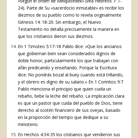
«según el orden de Melquisedek» (vea Hebreos 7: 1-
24). Parte de Su «sacerdocio inmutable» es recibir los
diezmos de su pueblo como lo revela originalmente
Génesis 14: 18-20. Sin embargo, el Nuevo
Testamento no detalla precisamente la manera en
que los cristianos dieron sus diezmos.
En 1 Timoteo 5:17-18 Pablo dice: «Que los ancianos
que gobiernan bien sean considerados dignos de
doble honor, particularmente los que trabajan con
afán predicando y enseñando. Porque la Escritura
dice: No pondrás bozal al buey cuando está trillando,
y el obrero es digno de su salario.» En 1 Corintios 9:7
Pablo menciona el principio que quien cuida un
rebaño, bebe la leche del rebaño. La implicación clara
es que un pastor que cuida del pueblo de Dios, tiene
derecho al sostén financiero de sus ovejas, basado
en la proporción del tiempo que dedique a su
ministerio.
En Hechos 4:34-35 los cristianos que vendieron sus