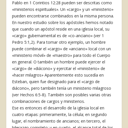
Pablo en 1 Corintios 12:28 pueden ser descritas como
«ministerios espirituales». Un «cargo» y un «ministerio»
pueden encontrarse combinados en la misma persona.
En nuestro estudio sobre los apóstoles hemos notado
que cuando un apóstol reside en una iglesia local, su
«cargo» gubernamental es de «co-anciano» (ver 1
Pedro 5:1,2). Para tomar otro ejemplo, un hombre
puede combinar el «cargo» de «anciano» local con un
«ministerio móvil» de «maestro» para todo el Cuerpo
en general. O también un hombre puede ejercer el
«cargo» de »diácono» y ejercitar el «ministerio» de
«hacer milagros» Aparentemente esto sucedía en
Esteban, quien fue designado para el «cargo de
diácono», pero también tenía un ministerio milagroso
(ver Hechos 6:5-8). También son posibles varias otras
combinaciones de cargos y ministerios.
Ese es entonces el desarrollo de la iglesia local en
cuatro etapas: primeramente, la célula; en segundo
lugar, el nombramiento de ancianos; en tercero, el
liderazgo completo; y en cuarto, el alcance total de los