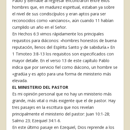
Pablo y Bernabé al regresar encontraron entre ellos
hombres que, en madurez espiritual, estaban ya sobre
el nivel de sus condiscípulos y eran aptos para ser
reconocidos como «ancianos», aún cuando 11 habían
cumplido un año en el Señor.
En Hechos 6:3 vimos rápidamente los principales
requisitos para diáconos: «hombres honestos de buena
reputación, llenos del Espíritu Santo y de sabiduría.» En
1 Timoteo 3:8-13 los requisitos son especificados con
mayor detalle. En el verso 13 de este capítulo Pablo
indica que por servicio fiel como diácono, un hombre se
«gradúa y es apto para una forma de ministerio más
elevada.
EL MINISTERIO DEL PASTOR
Es mi opinión personal que no hay un ministerio más
grande, más vital o más exigente que el de pastor. Hay
tres pasajes en la escritura que nos revelan
principalmente el ministerio del pastor: Juan 10:1-28;
Salmo 23; Ezequiel 34:1-6.
En este último pasaje en Ezequiel, Dios reprende a los