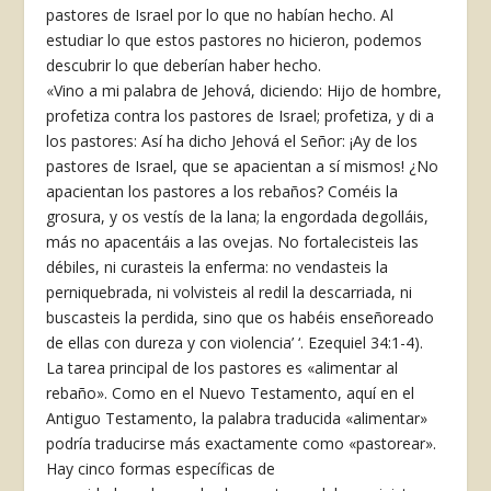
pastores de Israel por lo que no habían hecho. Al
estudiar lo que estos pastores no hicieron, podemos
descubrir lo que deberían haber hecho.
«Vino a mi palabra de Jehová, diciendo: Hijo de hombre,
profetiza contra los pastores de Israel; profetiza, y di a
los pastores: Así ha dicho Jehová el Señor: ¡Ay de los
pastores de Israel, que se apacientan a sí mismos! ¿No
apacientan los pastores a los rebaños? Coméis la
grosura, y os vestís de la lana; la engordada degolláis,
más no apacentáis a las ovejas. No fortalecisteis las
débiles, ni curasteis la enferma: no vendasteis la
perniquebrada, ni volvisteis al redil la descarriada, ni
buscasteis la perdida, sino que os habéis enseñoreado
de ellas con dureza y con violencia’ ‘. Ezequiel 34:1-4).
La tarea principal de los pastores es «alimentar al
rebaño». Como en el Nuevo Testamento, aquí en el
Antiguo Testamento, la palabra traducida «alimentar»
podría traducirse más exactamente como «pastorear».
Hay cinco formas específicas de