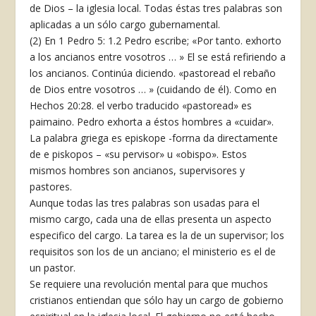
de Dios – la iglesia local. Todas éstas tres palabras son
aplicadas a un sólo cargo gubernamental.
(2) En 1 Pedro 5: 1.2 Pedro escribe; «Por tanto. exhorto
a los ancianos entre vosotros … » El se está refiriendo a
los ancianos. Continúa diciendo. «pastoread el rebaño
de Dios entre vosotros … » (cuidando de él). Como en
Hechos 20:28. el verbo traducido «pastoread» es
paimaino. Pedro exhorta a éstos hombres a «cuidar».
La palabra griega es episkope -forrna­ da directamente
de e piskopos – «su­ pervisor» u «obispo». Estos
mismos hombres son ancianos, supervisores y
pastores.
Aunque todas las tres palabras son usadas para el
mismo cargo, cada una de ellas presenta un aspecto
especifico del cargo. La tarea es la de un supervisor; los
requisitos son los de un anciano; el ministerio es el de
un pastor.
Se requiere una revolución mental para que muchos
cristianos entiendan que sólo hay un cargo de gobierno