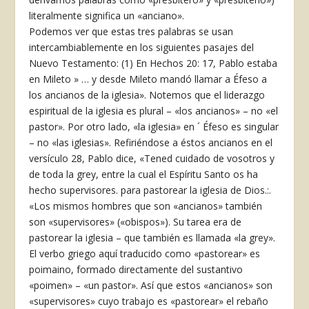
literalmente significa un «anciano».
Podemos ver que estas tres palabras se usan
intercambiablemente en los siguientes pasajes del
Nuevo Testamento: (1) En Hechos 20: 17, Pablo estaba
en Mileto » … y desde Mileto mandó llamar a Éfeso a
los ancianos de la iglesia». Notemos que el liderazgo
espiritual de la iglesia es plural – «los ancianos» – no «el
pastor». Por otro lado, «la iglesia» en ´ Éfeso es singular
– no «las iglesias». Refiriéndose a éstos ancianos en el
versículo 28, Pablo dice, «Tened cuidado de vosotros y
de toda la grey, entre la cual el Espíritu Santo os ha
hecho supervisores. para pastorear la iglesia de Dios.:.
«Los mismos hombres que son «ancianos» también
son «supervisores» («obispos»). Su tarea era de
pastorear la iglesia – que también es llamada «la grey».
El verbo griego aquí traducido como «pastorear» es
poimaino, formado directamente del sustantivo
«poimen» – «un pastor». Así que estos «ancianos» son
«supervisores» cuyo trabajo es «pastorear» el rebaño