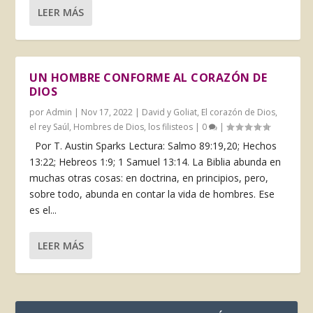
LEER MÁS
UN HOMBRE CONFORME AL CORAZÓN DE
DIOS
por
Admin
|
Nov 17, 2022
|
David y Goliat
,
El corazón de Dios
,
el rey Saúl
,
Hombres de Dios
,
los filisteos
|
0
|
Por T. Austin Sparks Lectura: Salmo 89:19,20; Hechos
13:22; Hebreos 1:9; 1 Samuel 13:14. La Biblia abunda en
muchas otras cosas: en doctrina, en principios, pero,
sobre todo, abunda en contar la vida de hombres. Ese
es el...
LEER MÁS