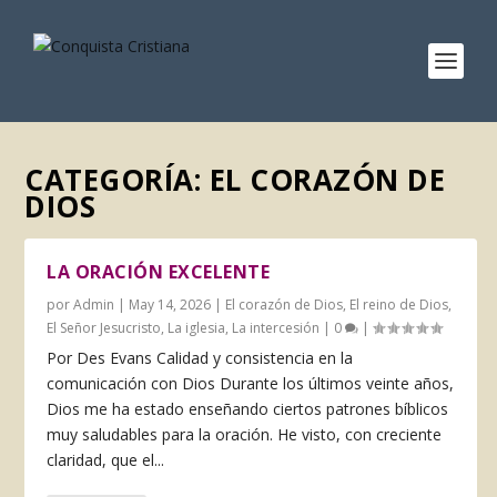
CATEGORÍA:
EL CORAZÓN DE
DIOS
LA ORACIÓN EXCELENTE
por
Admin
|
May 14, 2026
|
El corazón de Dios
,
El reino de Dios
,
El Señor Jesucristo
,
La iglesia
,
La intercesión
|
0
|
Por Des Evans Calidad y consistencia en la
comunicación con Dios Durante los últimos veinte años,
Dios me ha estado enseñando ciertos patro­nes bíblicos
muy saludables para la oración. He visto, con crecien­te
claridad, que el...