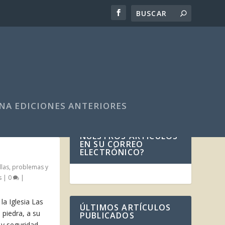
NA EDICIONES ANTERIORES
¿DESEA RECIBIR
NUESTROS ARTÍCULOS
EN SU CORREO
ELECTRÓNICO?
llas
,
problemas y
s
|
0
|
la Iglesia Las
ÚLTIMOS ARTÍCULOS
 piedra, a su
PUBLICADOS
 y seguridad.