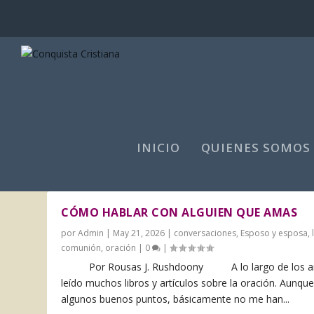
INICIO
QUIENES SOMOS
CATEGORÍA:
LA COMUNIÓN
CÓMO HABLAR CON ALGUIEN QUE AMAS
por
Admin
|
May 21, 2026
|
conversaciones
,
Esposo y esposa
,
comunión
,
oración
|
0
|
Por Rousas J. Rushdoony A lo largo de los a
leído muchos libros y artículos sobre la oración. Aunqu
algunos buenos puntos, básicamente no me han...