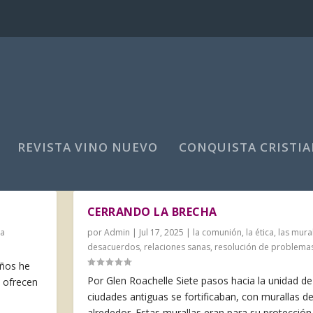
REVISTA VINO NUEVO
CONQUISTA CRISTIA
CERRANDO LA BRECHA
la
por
Admin
|
Jul 17, 2025
|
la comunión
,
la ética
,
las mura
desacuerdos
,
relaciones sanas
,
resolución de problema
ños he
Por Glen Roachelle Siete pasos hacia la unidad de 
e ofrecen
ciudades antiguas se fortificaban, con mura­llas de
alrededor. Estas murallas eran para su protección