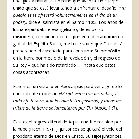
una iglesia militante, un reino que avanza, un cuerpo
unido que se está levantando a enfrentar el desafío!
«Tu
pueblo se te ofrecerá voluntariamente en el día de tu
poder,»
dice el salmista en el Salmo 110:3. Los años de
lucha espiritual, de evangelismo, de esfuerzo
misionero, combinado con el presente derramamiento
global del Espíritu Santo, me hace saber que Dios está
preparando el escenario para consumar Su propósito
en la tierra por medio de la revelación y el regreso de
Su Rey – que ha sido retardado . . . hasta que estas
cosas acontezcan.
Echemos un vistazo en Apocalipsis para ver algo de lo
que trato de expresar.
«Mirad, viene con las nubes, y
todo ojo le verá, aún los que le traspasaron; y todas las
tribus de la tierra se lamentarán por El.»
(Apoc. 1 :7).
Este es el regreso literal de Aquel que fue recibido por
la nube (Hech. 1 :9-11). ¡Entonces se quitará el velo del
propósito eterno de Dios en Cristo, Su Hijo! ¡Entonces