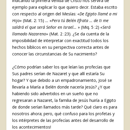
indicando la primera venida de Cristo nos servirá de
ejemplo para explicar lo que quiero decir. Estaba escrito
con respecto al origen del Mesías:
«De Egipto llamé a mi
Hijo»
(Mat. 2: 15)
… «Pero tú Belén Efrata … de ti me
saldrá el que será Señor en Israel…
» (Miq. 5 :2)
«Será
llamado Nazareno»
(Mat. 2 :23). ¿Se da cuenta de la
imposibilidad de interpretar con exactitud todos los
hechos bíblicos en su perspectiva correcta antes de
conocer las circunstancias de Su nacimiento?
¿Cómo podrían saber los que leían las profecías que
Sus padres serían de Nazaret y que allí estaría Su
hogar? Y que debido a un empadronamiento, José se
llevaría a María a Belén donde nacería Jesús? ¿Y que
habiendo sido advertidos en un sueño que no
regresaran a Nazaret, la familia de Jesús huiría a Egipto
de donde serían llamados más tarde? Qué claro es para
nosotros ahora; pero, qué confuso para los profetas y
los intérpretes de las profecías antes del desarrollo de
los acontecimientos!