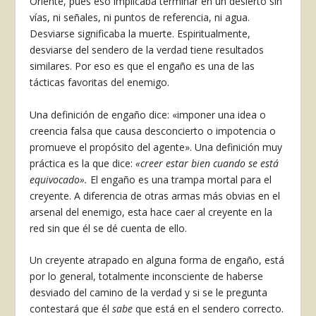
Oriente, pues eso implicaba terminar en un desierto sin
vías, ni señales, ni puntos de referencia, ni agua.
Desviarse significaba la muer­te. Espiritualmente,
desviarse del sendero de la verdad tiene resultados
similares. Por eso es que el engaño es una de las
tácticas favoritas del ene­migo.
Una definición de engaño dice: «imponer una idea o
creencia falsa que causa desconcierto o im­potencia o
promueve el propósito del agente». Una definición muy
práctica es la que dice:
«creer estar bien cuando se está
equivocado».
El engaño es una trampa mortal para el
creyente. A diferen­cia de otras armas más obvias en el
arsenal del enemigo, esta hace caer al creyente en la
red sin que él se dé cuenta de ello.
Un creyente atrapado en alguna forma de engaño, está
por lo general, totalmente inconsciente de haberse
desviado del camino de la verdad y si se le pregunta
contesta­rá que él
sabe
que está en el sendero correcto.