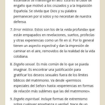
estandarte se mantenga en alto. Es­ta es la clase de
engaño que motivó a los cruzados y a la Inquisición
Española. Se olvida que Dios y su palabra
permanecen por sí solos y no necesi­tan de nuestra
defensa.
Error místico
. Estos son los de la «vida pro­funda» que
están empapados en revelaciones, sue­ños, profecías
y otras experiencias como un fin en sí. Por lo general
tienen un aspecto espectral y dan la impresión de
caminar en el aire, removidos de la realidad de la vida
cotidiana.
Engaño sexual
. Es más común de lo que se pueda
imaginar. Es encontrar una justificación para
gratificar los deseos sexuales fuera de los lí­mites
bíblicos del matrimonio. Va desde «permi­sos
especiales del Señor» hasta «experiencias en formas
de relación más sublimes que las del matri­monio».
Engaño espiritual
. Incluye formas de extre­mismo
sobre cualquier enseñanza o verdad. Na­ce de un