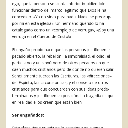
ego, que la persona se sienta inferior impidién­dole
funcionar dentro del marco legítimo que Dios le ha
concedido. «Yo no sirvo para nada. Nadie se preocupa
por mí en esta iglesia». Un her­mano querido lo ha
catalogado como un «com­plejo de verruga», «¡Soy una
verruga en el Cuer­po de Cristo!»
El engaño propio hace que las personas justifi­quen el
pecado abierto, la rebelión, la inmoralidad, el odio, el
partidismo y un sinnúmero de otros pecados en que
caen muchos cristianos pe­ro de donde no quieren salir.
Sencillamente tuer­cen las Escrituras, las «direcciones»
del Espíri­tu, las circunstancias, y el consejo de otros
cris­tianos para que concuerden con sus ideas prede­
terminadas y justifiquen su posición. La tragedia es que
en realidad ellos creen que están bien.
Ser engañados:
Esta clase tiene su raíz en la anterior y es cuan­do