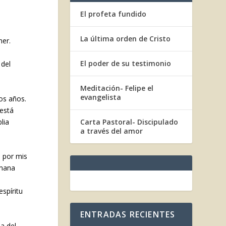
El profeta fundido
La última orden de Cristo
ner.
El poder de su testimonio
 del
Meditación- Felipe el
evangelista
os años.
 está
lia
Carta Pastoral- Discipulado
a través del amor
 por mis
umana
l
spíritu
ENTRADAS RECIENTES
ea del