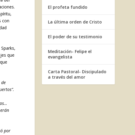
aciones.
El profeta fundido
íritu,
s con
La última orden de Cristo
idad
El poder de su testimonio
 Sparks,
Meditación- Felipe el
ajes que
evangelista
 que
Carta Pastoral- Discipulado
a través del amor
a de
uertos”.
dos…
serán
tó por