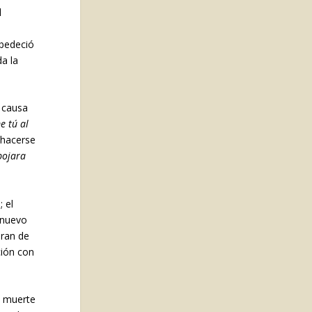
l
obedeció
a la
r causa
e tú al
 hacerse
pojara
 el
 nuevo
eran de
ción con
u muerte