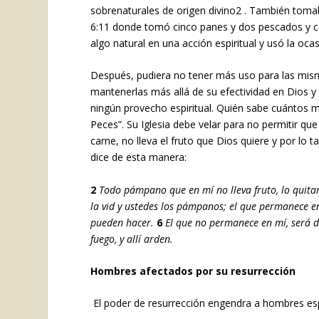
sobrenaturales de origen divino
2
. También tomab
6:11 donde tomó cinco panes y dos pescados y c
algo natural en una acción espiritual y usó la oca
Después, pudiera no tener más uso para las mis
mantenerlas más allá de su efectividad en Dios y 
ningún provecho espiritual. Quién sabe cuántos mi
Peces”. Su Iglesia debe velar para no permitir qu
carne, no lleva el fruto que Dios quiere y por lo ta
dice de esta manera:
2
Todo pámpano que en mí no lleva fruto, lo quitará
la vid y ustedes los pámpanos; el que permanece en
pueden hacer.
6
El que no permanece en mí, será d
fuego, y allí arden.
Hombres afectados por su resurrección
El poder de resurrección engendra a hombres esp