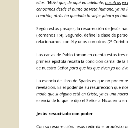
ellos.
16
Así que, de aquí en adelante,
nosotros ya 
conocimos desde el punto de vista humano
, ya no 
creación; atrás ha quedado lo viejo: ¡ahora ya tod
Según estos pasajes, la resurrección de Jesús ha
(Romanos 1:4). Segundo, define la clase de perso
relacionarnos con él y unos con otros (2ª Corintio
Las cartas de Pablo toman en cuenta estas tres rea
primera epístola resalta la condición carnal de la 
de nuestro Señor
para que los que viven ya no viv
La esencia del libro de Sparks es que no podemos 
revelación. Es el poder de su resurrección que nos
modo que si alguno está en Cristo, ya es una nueva
esencia de lo que le dijo el Señor a Nicodemo en 
Jesús resucitado con poder
Con su resurrección, Jesús redimió el propósito or