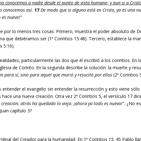
no conocemos a nadie desde el punto de vista humano; y aun si a Cristo
lo conocemos así.
17
De modo que si alguno está en Cristo, ya es una n
o es nuevo!”
ce por lo menos tres cosas: Primero, muestra el poder absoluto de D
na que debiéramos ser (1ª Corintios 15:48). Tercero, establece la ma
s 5:16).
lidades, particularmente las dos que él escribió a los corintios. En l
Iglesia de Corinto. En la segunda describe la solución: la muerte y res
an para sí, sino para aquel que murió y resucitó por ellos
(2ª Corintios 
entender el evangelio sin entender la resurrección y esto viene sólo
 hace una nueva creación. Otra vez 2ª Corintios 5, el versículo 17 dice
 creación; atrás ha quedado lo viejo: ¡ahora ya todo es nuevo!”.
¿No es 
Juan capítulo 3?
iginal del Creador para la humanidad. En 1ª Corintios 15: 45 Pablo lla