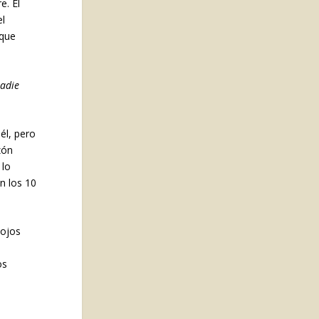
e. El
el
rque
nadie
él, pero
zón
 lo
n los 10
 ojos
os