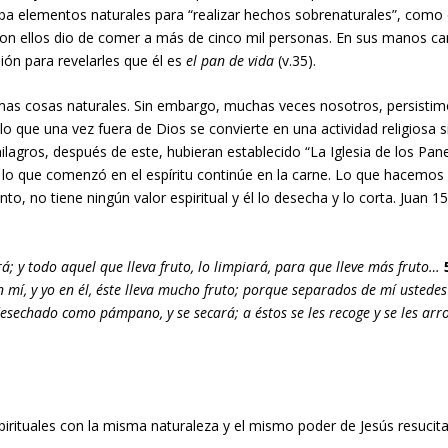
a elementos naturales para “realizar hechos sobrenaturales”, como 
on ellos dio de comer a más de cinco mil personas. En sus manos c
sión para revelarles que él es
el pan de vida
(v.35).
mas cosas naturales. Sin embargo, muchas veces nosotros, persistim
lo que una vez fuera de Dios se convierte en una actividad religiosa s
lagros, después de este, hubieran establecido “La Iglesia de los Pane
e lo que comenzó en el espíritu continúe en la carne. Lo que hacemos 
nto, no tiene ningún valor espiritual y él lo desecha y lo corta. Juan 15
; y todo aquel que lleva fruto, lo limpiará, para que lleve más fruto…
 mí, y yo en él, éste lleva mucho fruto; porque separados de mí ustede
esechado como pámpano, y se secará; a éstos se les recoge y se les arro
irituales con la misma naturaleza y el mismo poder de Jesús resucit