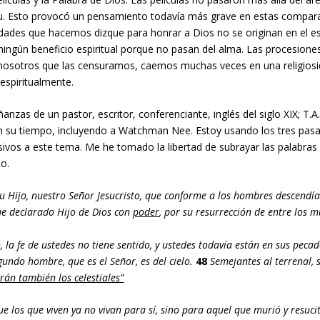
itu. Esto provocó un pensamiento todavía más grave en estas compar
ades que hacemos dizque para honrar a Dios no se originan en el esp
ningún beneficio espiritual porque no pasan del alma. Las procesione
 nosotros que las censuramos, caemos muchas veces en una religios
espiritualmente.
zas de un pastor, escritor, conferenciante, inglés del siglo XIX; T.A.
n su tiempo, incluyendo a Watchman Nee. Estoy usando los tres pas
lusivos a este tema. Me he tomado la libertad de subrayar las palabras
to.
su Hijo, nuestro Señor Jesucristo, que conforme a los hombres descendí
fue declarado Hijo de Dios con
poder
, por su resurrección de entre los m
ó, la fe de ustedes no tiene sentido, y ustedes todavía están en sus peca
egundo hombre, que es el Señor, es del cielo.
48
Semejantes al terrenal, 
erán también los celestiales”
ue los que viven ya no vivan para sí, sino para aquel que murió y resuci