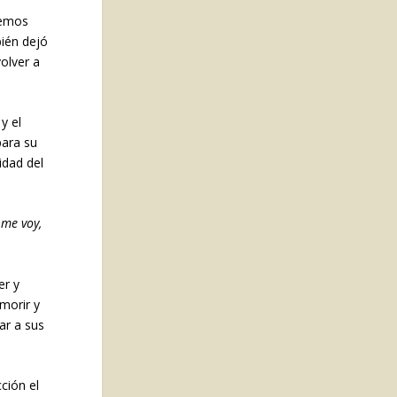
abemos
bién dejó
volver a
y el
para su
idad del
 me voy,
er y
 morir y
ar a sus
ción el