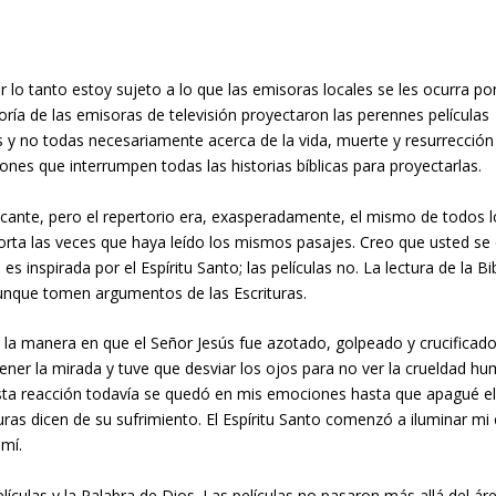
r lo tanto estoy sujeto a lo que las emisoras locales se les ocurra po
a de las emisoras de televisión proyectaron las perennes películas
s y no todas necesariamente acerca de la vida, muerte y resurrección
nes que interrumpen todas las historias bíblicas para proyectarlas.
cante, pero el repertorio era, exasperadamente, el mismo de todos l
porta las veces que haya leído los mismos pasajes. Creo que usted se
 inspirada por el Espíritu Santo; las películas no. La lectura de la Bib
 aunque tomen argumentos de las Escrituras.
a manera en que el Señor Jesús fue azotado, golpeado y crucificado
r la mirada y tuve que desviar los ojos para no ver la crueldad h
sta reacción todavía se quedó en mis emociones hasta que apagué e
ras dicen de su sufrimiento. El Espíritu Santo comenzó a iluminar mi e
 mí.
lículas y la Palabra de Dios. Las películas no pasaron más allá del ár