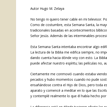
Autor Hugo M. Zelaya
No tengo ni quiero tener cable en mi televisor. Po
Como de costumbre, esta Semana Santa, la mayorí
tradicionales basadas en acontecimientos bíblico
Señor Jesús. Además de las interminables procesio
Esta Semana Santa intentaba encontrar algo edifi
La lectura de la Biblia me edifica siempre, no im
dando cuenta hacia dónde voy con esto. La Biblia es
puede afectar nuestro espíritu; las películas no,
Ciertamente me conmovió cuando estaba viendo l
pecados y hubo momentos cuando no pude sostene
ensañándose contra el Hijo de Dios, pero toda e
aparato y comencé a meditar en lo que las Escritu
y contemplé realmente lo que él había hecho por
La diferencia está en dónde tuvieron efecto las pe