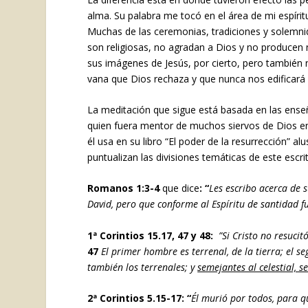
alma. Su palabra me tocó en el área de mi espír
Muchas de las ceremonias, tradiciones y solemnid
son religiosas, no agradan a Dios y no producen 
sus imágenes de Jesús, por cierto, pero también
vana que Dios rechaza y que nunca nos edificará 
La meditación que sigue está basada en las enseñan
quien fuera mentor de muchos siervos de Dios e
él usa en su libro “El poder de la resurrección” a
puntualizan las divisiones temáticas de este escri
Romanos 1:3-4
que dice
: “
Les escribo acerca de 
David, pero que conforme al Espíritu de santidad 
1ª Corintios 15.17, 47 y 48:
”Si Cristo no resucit
47
El primer hombre es terrenal, de la tierra; el s
también los terrenales; y
semejantes al celestial, s
2ª Corintios 5.15-17: “
É
l murió por todos, para q