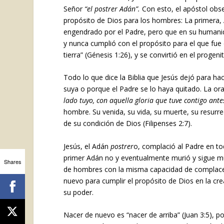
Señor
“el postrer Adán”.
Con esto, el apóstol obse
propósito de Dios para los hombres: La primera, A
engendrado por el Padre, pero que en su humanid
y nunca cumplió con el propósito para el que fue
tierra” (Génesis 1:26), y se convirtió en el proge
Todo lo que dice la Biblia que Jesús dejó para h
suya o porque el Padre se lo haya quitado. La or
lado tuyo, con aquella gloria que tuve contigo ant
hombre. Su venida, su vida, su muerte, su resurr
de su condición de Dios (Filipenses 2:7).
Jesús, el Adán
postrer
o, complació al Padre en to
primer Adán no y eventualmente murió y sigue mu
Shares
de hombres con la misma capacidad de complacer 
nuevo para cumplir el propósito de Dios en la cr
su poder.
Nacer de nuevo es “nacer de arriba” (Juan 3:5), po