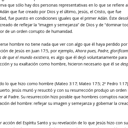
rva que sólo hay dos personas representativas en lo que se refiere a
dán que fue creado por Dios y el último, Jesús, el Cristo, que fue
ad, fue puesto en condiciones iguales que el primer Adán. Éste des
 creado de reflejar la “imagen y semejanza” de Dios y de “dominar tod
nitor de un orden corrupto de humanidad.
acerse hombre no tiene nada que ver con algo que él haya perdido po
ación de Jesús en Juan 17:5, por ejemplo,
Ahora pues, Padre, glorifícam
es de que el mundo existiera,
es algo que él dejó voluntariamente para
ección y su exaltación como hombre, hicieron necesario que él se
des
do lo que hizo como hombre (Mateo 3:17; Mateo 17:5; 2ª Pedro 1:17);
erto. Jesús murió y resucitó y con su resurrección produjo un orden
al Padre. Su resurrección hizo posible que hombres corruptos naci
eación del hombre: reflejar su imagen y semejanza y gobernar la crea
r acción del Espíritu Santo y su revelación de lo que Jesús hizo con s