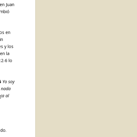
en Juan
ambió
os en
in
s y los
en la
:2-6 lo
5
Yo soy
s nada
ja al
ado.