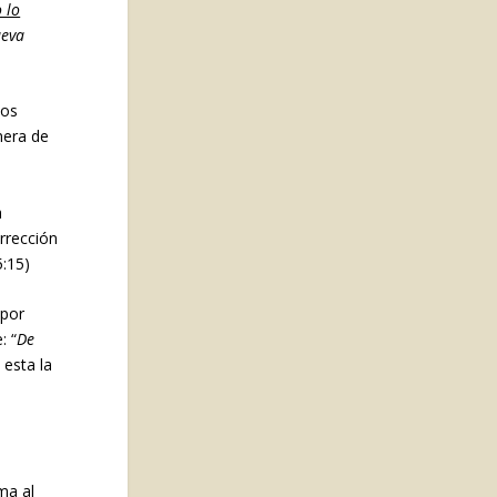
 lo
ueva
ios
nera de
a
urrección
5:15)
 por
: “
De
esta la
ma al