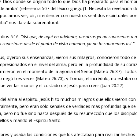
de Dios donde se origina todo lo que Dios ha preparado para el hombr
 arriba” (referencia 507 del léxico griego)
1
. Necesita la revelación d
o podíamos ver, oír, ni entender con nuestros sentidos espirituales po
iba” nos da vida sobrenatural.
ntios 5:16:
“
Así que, de aquí en adelante, nosotros ya no conocemos a 
lo conocimos desde el punto de vista humano, ya no lo conocemos así.”
ús, oyeron sus enseñanzas, vieron sus milagros, conocieron todo de 
presionados en el nivel del alma, pero en la profundidad de su cora
durmieron en el momento de la agonía del Señor (Mateo 26:37). Todos
lo negó tres veces (Mateo 26:70), y Tomás, el incrédulo, no estaba co
que ver las manos y el costado de Jesús para creer (Juan 20:27).
 del alma al espíritu. Jesús hizo muchos milagros que ellos vieron con
ralmente, pero eran sólo señales de verdades más profundas que se
cía, pero no fue sino hasta después de su resurrección que los discípul
a ellos y mandó el Espíritu Santo.
bres y usaba las condiciones que los afectaban para realizar hechos