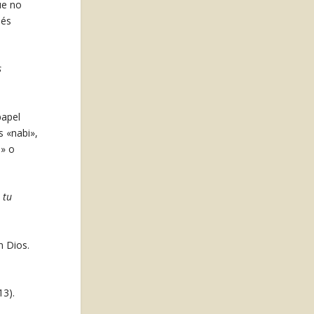
ue no
sés
s
papel
s «nabi»,
e» o
 tu
n Dios.
13).