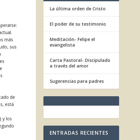
La última orden de Cristo
El poder de su testimonio
sperarse:
ctual.
Meditación- Felipe el
tos más
evangelista
udo, sus
n
Carta Pastoral- Discipulado
 es
a través del amor
te
as
Sugerencias para padres
stado de
s, está
) y los
segundo
ENTRADAS RECIENTES