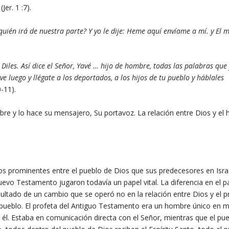
(Jer. 1 :7).
 quién irá de nuestra parte? Y yo le dije: Heme aquí envíame a mí. y El m
Diles. Así dice el Señor, Yavé … hijo de hombre, todas las palabras que 
ve luego y llégate a los deportados, a los hijos de tu pueblo y háblales
0-11).
e y lo hace su mensajero, Su portavoz. La relación entre Dios y el
 prominentes entre el pueblo de Dios que sus predecesores en Isra
vo Testamento jugaron todavía un papel vital. La diferencia en el p
sultado de un cambio que se operó no en la relación entre Dios y el p
su pueblo. El profeta del Antiguo Testamento era un hombre único en 
n él. Estaba en comunicación directa con el Señor, mientras que el pu