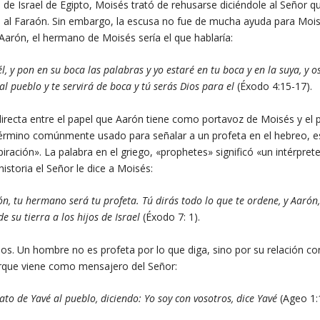
de Israel de Egipto, Moisés trató de rehusarse diciéndole al Señor q
rse al Faraón. Sin embargo, la escusa no fue de mucha ayuda para Moi
 Aarón, el hermano de Moisés sería el que hablaría:
l, y pon en su boca las palabras y yo estaré en tu boca y en la suya, y o
al pueblo y te servirá de boca y tú serás Dios para el
(Éxodo 4:15-17).
irecta entre el papel que Aarón tiene como portavoz de Moisés y el 
término comúnmente usado para señalar a un profeta en el hebreo, e
iración». La palabra en el griego, «prophetes» significó «un intérpret
istoria el Señor le dice a Moisés:
n, tu hermano será tu profeta. Tú dirás todo lo que te ordene, y Aarón,
e su tierra a los hijos de Israel
(Éxodo 7: 1).
Dios. Un hombre no es profeta por lo que diga, sino por su relación co
rque viene como mensajero del Señor:
to de Yavé al pueblo, diciendo: Yo soy con vosotros, dice Yavé
(Ageo 1: