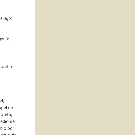
e dijo:
yo te
 hombre
el,
apel de
rofeta,
medio del
eblo por