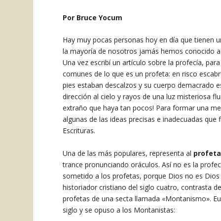
Por Bruce Yocum
Hay muy pocas personas hoy en día que tienen una
la mayoría de nosotros jamás hemos conocido a u
Una vez escribí un artículo sobre la profecía, pa
comunes de lo que es un profeta: en risco escab
pies estaban descalzos y su cuerpo demacrado esta
dirección al cielo y rayos de una luz misteriosa fl
extraño que haya tan pocos! Para formar una mej
algunas de las ideas precisas e inadecuadas que f
Escrituras.
Una de las más populares, representa al
profeta
trance pronunciando oráculos. Así no es la profecí
sometido a los profetas, porque Dios no es Dios 
historiador cristiano del siglo cuatro, contrasta 
profetas de una secta llamada «Montanismo». Euse
siglo y se opuso a los Montanistas: