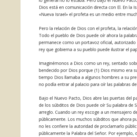
lo general no lo estaba. Pero bajo el Nuevo Pacto
Dios está en comunicación directa con El. En la 
«Nueva Israel» el profeta es un medio entre much
Pero la relación de Dios con el profeta, la rela
Todo el pueblo de Dios puede oír ahora la palabra
permanece como un portavoz oficial, autorizado 
rey que gobierna a su pueblo puede ilustrar el p
Imaginémonos a Dios como un rey, sentado sobre 
bendecido por Dios porque (1) Dios mismo era su 
tiempo Dios llamaba a algunos hombres a su pres
no podía entrar al palacio para oír las palabras de
Bajo el Nuevo Pacto, Dios abre las puertas del p
de los súbditos de Dios puede oír Su palabra de 
arreglo. Cuando un rey escoge a un mensajero de
públicamente. Los muchos súbditos que ahora pue
no les confiere la autoridad de proclamarlo públi
públicamente la Palabra del Señor. Por ejemplo,