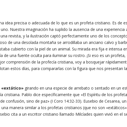
 idea precisa o adecuada de lo que es un profeta cristiano. Es de e
no. Nuestra imaginación ha suplido la ausencia de una experiencia a
ra una revista, y la ilustración captó perfectamente uno de los concep
roso de una desolada montaña se arrodillaba un anciano calvo y barb
ba cubierto con la piel de un animal. Su mirada era fija e intensa e
uía de una fuente oculta para iluminar su rostro. ¡Si eso es un profeta,
or comprensión de la profecía cristiana, voy a bosquejar rápidamen
lotan estos días, para compararlas con la figura que nos presentan l
 «extático»
girando en una especie de arrebato o sentado en un e
a cristiana. Pablo dice específicamente que «El Espíritu de los profeta
de confusión, sino de paz» (I Coro 14:32-33). Eusebio de Cesarea, un
de una manera similar a los profetas cristianos (que no son «extáticos»
bio cita a un escritor cristiano llamado Milcíades quien vivió en el 