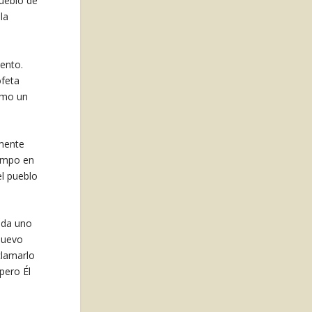
pueblo de
la
mento.
ofeta
omo un
amente
iempo en
el pueblo
ada uno
 nuevo
clamarlo
pero Él