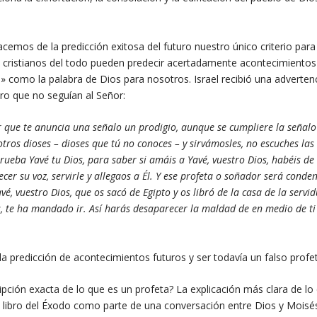
emos de la predicción exitosa del futuro nuestro único criterio para
 cristianos del todo pueden predecir acertadamente acontecimientos
 como la palabra de Dios para nosotros. Israel recibió una adverten
ero que no seguían al Señor:
r que te anuncia una señalo un prodigio, aunque se cumpliere la señalo
tros dioses – dioses que tú no conoces – y sirvámosles, no escuches las
ueba Yavé tu Dios, para saber si amáis a Yavé, vuestro Dios, habéis de i
r su voz, servirle y allegaos a Él. Y ese profeta o soñador será conde
é, vuestro Dios, que os sacó de Egipto y os libró de la casa de la serv
, te ha mandado ir. Así harás desaparecer la maldad de en medio de ti
a predicción de acontecimientos futuros y ser todavía un falso profe
ión exacta de lo que es un profeta? La explicación más clara de lo
 libro del Éxodo como parte de una conversación entre Dios y Moisé