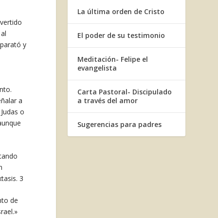
La última orden de Cristo
nvertido
al
El poder de su testimonio
sparató y
Meditación- Felipe el
evangelista
nto.
Carta Pastoral- Discipulado
ñalar a
a través del amor
 Judas o
 aunque
Sugerencias para padres
rtando
n
tasis. 3
nto de
rael.»