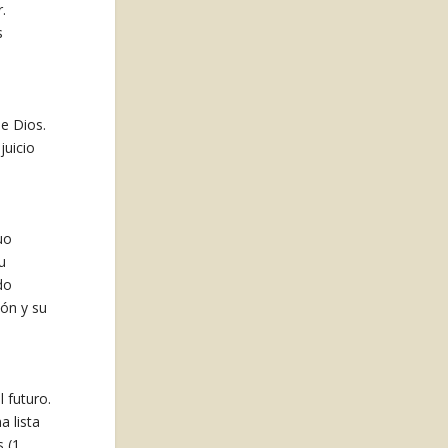
.
s
de Dios.
juicio
uo
u
do
ión y su
e
 futuro.
a lista
s (1