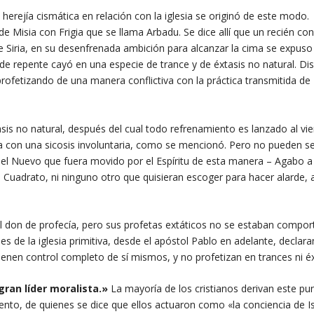
 herejía cismática en relación con la iglesia se originó de este modo.
e Misia con Frigia que se llama Arbadu. Se dice allí que un recién co
Siria, en su desenfrenada ambición para alcanzar la cima se expuso 
y de repente cayó en una especie de trance y de éxtasis no natural. Di
rofetizando de una manera conflictiva con la práctica transmitida de
sis no natural, después del cual todo refrenamiento es lanzado al vie
a con una sicosis involuntaria, como se mencionó. Pero no pueden se
o el Nuevo que fuera movido por el Espíritu de esta manera – Agabo a
a o Cuadrato, ni ninguno otro que quisieran escoger para hacer alarde,
el don de profecía, pero sus profetas extáticos no se estaban compo
s de la iglesia primitiva, desde el apóstol Pablo en adelante, declara
tienen control completo de sí mismos, y no profetizan en trances ni éx
gran líder moralista.»
La mayoría de los cristianos derivan este pu
nto, de quienes se dice que ellos actuaron como «la conciencia de Is