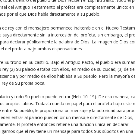
, todos dentro del pueblo de Dios reciben el Espíritu Santo, todo el 
Israel del Antiguo Testamento el profeta era completamente único; en 
os por el que Dios habla directamente a su pueblo.
ción de rey con el mensajero permanece inalterable en el Nuevo Testa
 suya directamente sin la intercesión del profeta, sin embargo, el pr
para declarar públicamente la palabra de Dios. La imagen de Dios c
apel del profeta bajo ambas dispensaciones.
Su trono en Su castillo. Bajo el Antiguo Pacto, el pueblo era sum
rey (2) Su palacio estaba con ellos, en medio de su ciudad; (3) de t
ciencia y por medio de ellos hablaba a Su pueblo. Pero la mayoría d
l rey de Su propia boca.
alacio y todo Su pueblo puede entrar (Heb. 10: 19). De esa manera, c
Sus propios labios. Todavía queda un papel para el profeta bajo este
 entre Su pueblo, le proporciona un mensaje y la autoridad para pro
den entrar al palacio pueden oír un mensaje directamente de Dios, 
camente. El profeta entonces retiene una función única en declarar
 digamos que el rey tiene un mensaje para todos Sus súbditos en una