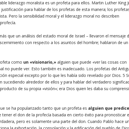
e liderazgo moralista es un profeta para ellos. Martin Luther King Jr
ustificación para hablar de los profetas de esta manera; los profeta
sta. Pero la sensibilidad moral y el liderazgo moral no describen
profecía.
ás que un análisis del estado moral de Israel – llevaron el mensaje 
scernimiento con respecto a los asuntos del hombre; hablaron de un 
 profeta como
un «visionario,»
alguien que puede «ver las cosas con
l no puede ver. Esto también es inadecuado. Los profetas del Antig
ón especial excepto por lo que les había sido revelado por Dios. 5 S
sucediendo alrededor de ellos y para hablar del verdadero significa
producto de su propia «visión»; era Dios quien les daba su comprens
que se ha popularizado tanto que un profeta es
alguien que predic
tener el don de la profecía basada en cierto éxito para pronosticar el
erdadera, pero es solamente una parte del don. Cuando Pablo hace un
ona la exhortación, la consolación y la edificación del pueblo de Dio