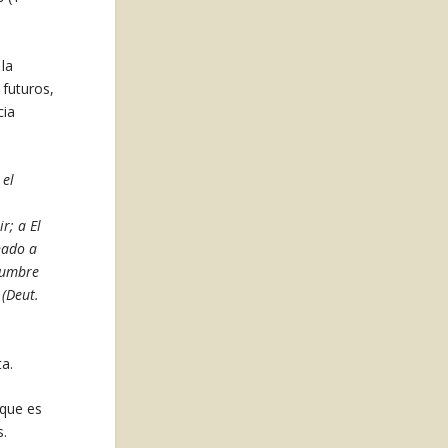
 la
 futuros,
cia
 el
r; a El
nado a
idumbre
 (Deut.
ta.
 que es
s.