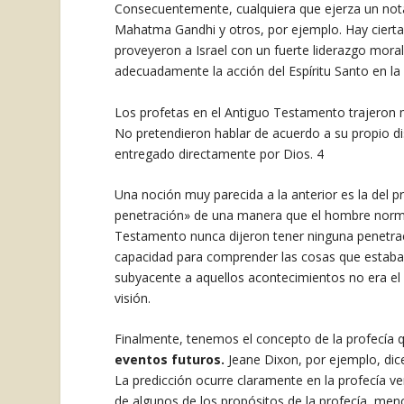
Consecuentemente, cualquiera que ejerza un notabl
Mahatma Gandhi y otros, por ejemplo. Hay cierta j
proveyeron a Israel con un fuerte liderazgo morali
adecuadamente la acción del Espíritu Santo en la 
Los profetas en el Antiguo Testamento trajeron m
No pretendieron hablar de acuerdo a su propio di
entregado directamente por Dios. 4
Una noción muy parecida a la anterior es la del
penetración» de una manera que el hombre norma
Testamento nunca dijeron tener ninguna penetraci
capacidad para comprender las cosas que estaban 
subyacente a aquellos acontecimientos no era el 
visión.
Finalmente, tenemos el concepto de la profecía 
eventos futuros.
Jeane Dixon, por ejemplo, dice 
La predicción ocurre claramente en la profecía v
de algunos de los propósitos de la profecía, menci