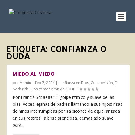
ETIQUETA:
CONFIANZA O
DUDA
MIEDO AL MIEDO
por
Admin
|
Feb 7, 2024
|
confianza en Dios
,
Cosmovisión
,
El
poder de Dios
,
temor y miedo
|
0
|
Por Francis Schaeffer El golpe rítmico y suave de las
olas; voces lejanas de padres llamando a sus hijos; ri­sas
de niños interrumpidas por salpicones de agua lanzada
en sus rostros; la brisa silenciosa, demasiado suave
para...