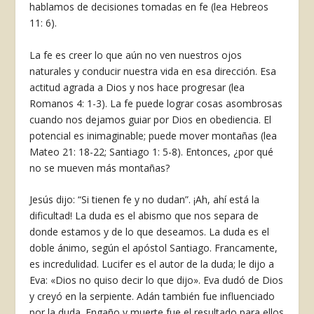
hablamos de decisiones tomadas en fe (lea Hebreos
11: 6).
La fe es creer lo que aún no ven nuestros ojos
naturales y conducir nuestra vida en esa dirección. Esa
actitud agrada a Dios y nos hace progresar (lea
Romanos 4: 1-3). La fe puede lograr cosas asombrosas
cuando nos dejamos guiar por Dios en obediencia. El
potencial es inimaginable; puede mover montañas (lea
Mateo 21: 18-22; Santiago 1: 5-8). Entonces, ¿por qué
no se mueven más montañas?
Jesús dijo: “Si tienen fe y no dudan”. ¡Ah, ahí está la
dificultad! La duda es el abismo que nos separa de
donde estamos y de lo que deseamos. La duda es el
doble ánimo, según el apóstol Santiago. Francamente,
es incredulidad. Lucifer es el autor de la duda; le dijo a
Eva: «Dios no quiso decir lo que dijo». Eva dudó de Dios
y creyó en la serpiente. Adán también fue influenciado
por la duda. Engaño y muerte fue el resultado para ellos