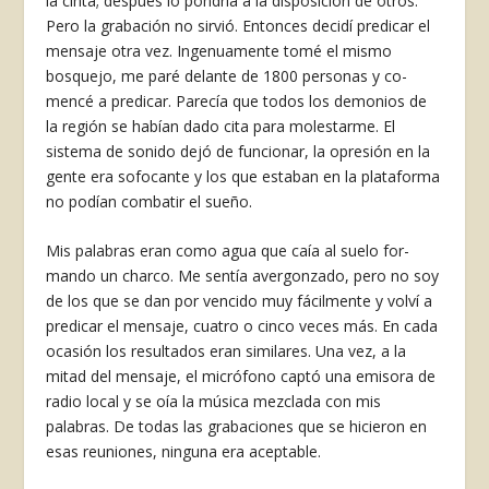
la cinta; después lo pondría a la disposición de otros.
Pero la grabación no sirvió. Entonces decidí predicar el
mensaje otra vez. Ingenua­mente tomé el mismo
bosquejo, me paré delante de 1800 personas y co­
mencé a predicar. Parecía que todos los demonios de
la región se habían dado cita para molestarme. El
sistema de sonido dejó de funcionar, la opre­sión en la
gente era sofocante y los que estaban en la plataforma
no po­dían combatir el sueño.
Mis palabras eran como agua que caía al suelo for­
mando un charco. Me sentía avergon­zado, pero no soy
de los que se dan por vencido muy fácilmente y volví a
predicar el mensaje, cuatro o cinco veces más. En cada
ocasión los resulta­dos eran similares. Una vez, a la
mitad del mensaje, el micrófono captó una emisora de
radio local y se oía la músi­ca mezclada con mis
palabras. De to­das las grabaciones que se hicieron en
esas reuniones, ninguna era aceptable.