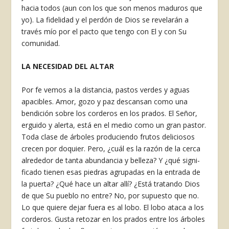
hacia to­dos (aun con los que son menos madu­ros que
yo). La fidelidad y el perdón de Dios se revelarán a
través mío por el pacto que tengo con El y con Su
comunidad.
LA NECESIDAD DEL ALTAR
Por fe vemos a la distancia, pastos verdes y aguas
apacibles. Amor, gozo y paz descansan como una
bendición sobre los corderos en los prados. El Señor,
erguido y alerta, está en el me­dio como un gran pastor.
Toda clase de árboles produciendo frutos delicio­sos
crecen por doquier. Pero, ¿cuál es la razón de la cerca
alrededor de tanta abundancia y belleza? Y ¿qué signi­
ficado tienen esas piedras agrupadas en la entrada de
la puerta? ¿Qué hace un altar allí? ¿Está tratando Dios
de que Su pueblo no entre? No, por su­puesto que no.
Lo que quiere dejar fuera es al lobo. El lobo ataca a los
corderos. Gusta retozar en los prados entre los árboles