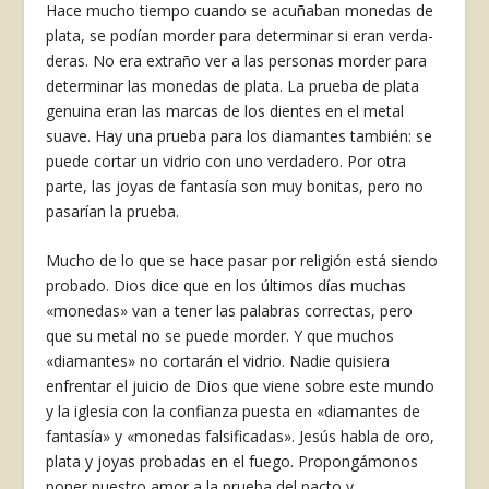
Hace mucho tiempo cuando se acu­ñaban monedas de
plata, se podían morder para determinar si eran verda­
deras. No era extraño ver a las perso­nas morder para
determinar las mone­das de plata. La prueba de plata
ge­nuina eran las marcas de los dientes en el metal
suave. Hay una prueba para los diamantes también: se
puede cortar un vidrio con uno verdadero. Por otra
parte, las joyas de fantasía son muy bonitas, pero no
pasarían la prueba.
Mucho de lo que se hace pasar por religión está siendo
probado. Dios dice que en los últimos días muchas
«mo­nedas» van a tener las palabras correc­tas, pero
que su metal no se puede morder. Y que muchos
«diamantes» no cortarán el vidrio. Nadie quisiera
enfrentar el juicio de Dios que viene sobre este mundo
y la iglesia con la confianza puesta en «diamantes de
fantasía» y «monedas falsificadas». Jesús habla de oro,
plata y joyas pro­badas en el fuego. Propongámonos
po­ner nuestro amor a la prueba del pacto y