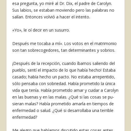
esa pregunta, yo miré al Dr. Dix, el padre de Carolyn.
Sus labios, se estaban moviendo pero las palabras no
sa­lían. Entonces volvió a hacer el inten­to.
«Yo», le oí decir en un susurro.
Después me tocaba a mí». Los votos en el matrimonio
son tan sobrecogedores, tan determinantes y sobrios.
¡Después de la recepción, cuando íbamos saliendo del
pueblo, sentí el impacto de lo que había hecho! Estaba
casado; había hecho un pacto. No es­taba arrepentido,
sólo pensaba con so­briedad. Había prometido la única
vida que tenía. Había prometido amar y cuidar a Carolyn
en las buenas y en las malas. ¿Qué si las cosas se pu­
sieran malas? Había prometido amarla en tiempos de
enfermedad o salud. ¿Qué si desarrollaba una terrible
enfermedad?
Me alegro que había­mos discutido estas cosas antes