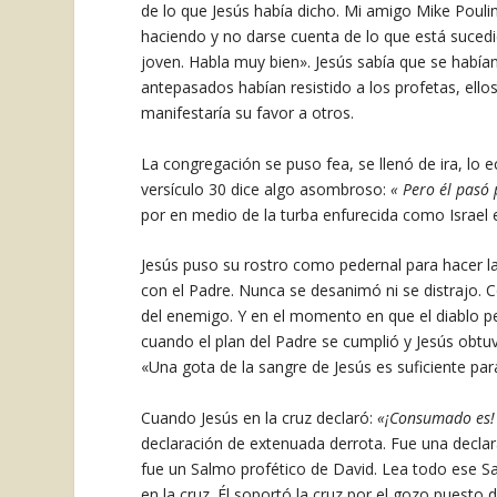
de lo que Jesús había dicho. Mi amigo Mike Pouli
haciendo y no darse cuenta de lo que está sucedi
joven. Habla muy bien». Jesús sabía que se habían 
antepasados habían resistido a los profetas, ello
manifestaría su favor a otros.
La congregación se puso fea, se llenó de ira, lo ec
versículo 30 dice algo asombroso:
«
Pero él pasó 
por en medio de la turba enfurecida como Israel e
Jesús puso su rostro como pedernal para hacer la
con el Padre. Nunca se desanimó ni se distrajo. 
del enemigo. Y en el momento en que el diablo pe
cuando el plan del Padre se cumplió y Jesús obt
«Una gota de la sangre de Jesús es suficiente par
Cuando Jesús en la cruz declaró:
«¡Consumado es
declaración de extenuada derrota. Fue una declara
fue un Salmo profético de David. Lea todo ese Sa
en la cruz. Él soportó la cruz por el gozo puesto de