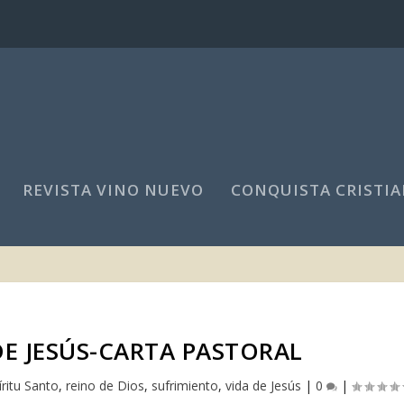
REVISTA VINO NUEVO
CONQUISTA CRISTIA
DE JESÚS-CARTA PASTORAL
íritu Santo
,
reino de Dios
,
sufrimiento
,
vida de Jesús
|
0
|