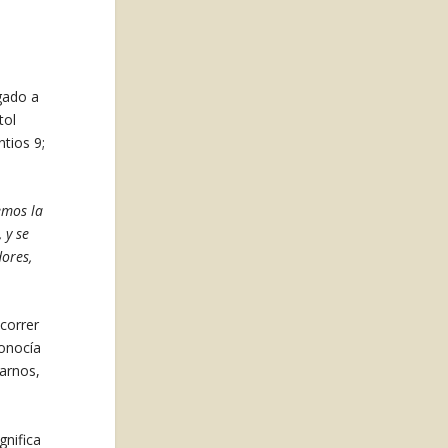
egado a
tol
tios 9;
emos la
 y se
dores,
correr
conocía
sarnos,
gnifica