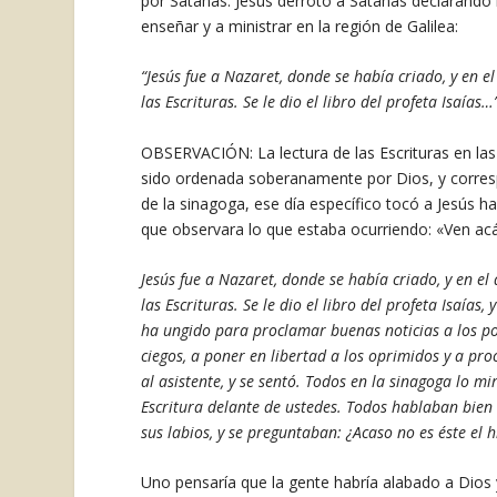
por Satanás. Jesús derrotó a Satanás declarando 
enseñar y a ministrar en la región de Galilea:
“Jesús fue a Nazaret, donde se había criado, y en e
las Escrituras. Se le dio el libro del profeta Isaías
OBSERVACIÓN: La lectura de las Escrituras en las
sido ordenada soberanamente por Dios, y corresp
de la sinagoga, ese día específico tocó a Jesús ha
que observara lo que estaba ocurriendo: «Ven acá
Jesús fue a Nazaret, donde se había criado, y en el
las Escrituras. Se le dio el libro del profeta Isaías
ha ungido para proclamar buenas noticias a los pob
ciegos, a poner en libertad a los oprimidos y a pro
al asistente, y se sentó. Todos en la sinagoga lo m
Escritura delante de ustedes. Todos hablaban bie
sus labios, y se preguntaban: ¿Acaso no es éste el 
Uno pensaría que la gente habría alabado a Dios y