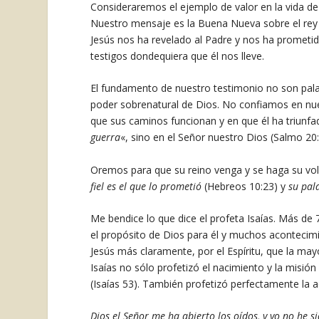
Consideraremos el ejemplo de valor en la vida d
Nuestro mensaje es la Buena Nueva sobre el rey Je
Jesús nos ha revelado al Padre y nos ha prometido
testigos dondequiera que él nos lleve.
El fundamento de nuestro testimonio no son palabra
poder sobrenatural de Dios. No confiamos en nuest
que sus caminos funcionan y en que él ha triunf
guerra
«, sino en el Señor nuestro Dios (Salmo 20:
Oremos para que su reino venga y se haga su volu
fiel es el que lo prometió
(Hebreos 10:23) y
su pal
Me bendice lo que dice el profeta Isaías. Más de 
el propósito de Dios para él y muchos acontecimie
Jesús más claramente, por el Espíritu, que la may
Isaías no sólo profetizó el nacimiento y la misión
(Isaías 53). También profetizó perfectamente la ac
Dios el Señor me ha abierto los oídos, y yo no he si