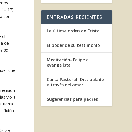
amos.
 14:17).
a ser
ENTRADAS RECIENTES
La última orden de Cristo
 el
na de
El poder de su testimonio
os de
Meditación- Felipe el
evangelista
aber que
Carta Pastoral- Discipulado
a través del amor
recisión
ías vio a
Sugerencias para padres
 tierra.
cifixión
a, y a