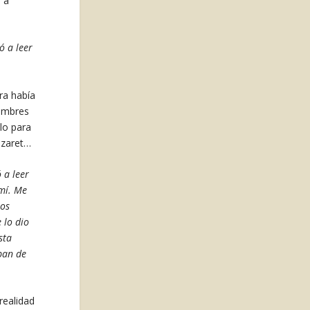
 a
ó a leer
ra había
hombres
elo para
azaret…
 a leer
 mí. Me
los
 lo dio
sta
ban de
realidad