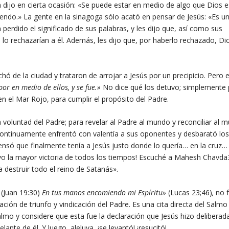
n dijo en cierta ocasión: «Se puede estar en medio de algo que Dios e
endo.» La gente en la sinagoga sólo acató en pensar de Jesús: «Es u
perdido el significado de sus palabras, y les dijo que, así como sus
s lo rechazarían a él. Además, les dijo que, por haberlo rechazado, Di
hó de la ciudad y trataron de arrojar a Jesús por un precipicio. Pero e
por en medio de ellos, y se fue.»
No dice qué los detuvo; simplemente
n el Mar Rojo, para cumplir el propósito del Padre.
 voluntad del Padre; para revelar al Padre al mundo y reconciliar al 
Continuamente enfrentó con valentía a sus oponentes y desbarató los
nsó que finalmente tenía a Jesús justo donde lo quería… en la cruz… 
uvo la mayor victoria de todos los tiempos! Escuché a Mahesh Chavda
a destruir todo el reino de Satanás».
!
(Juan 19:30)
En tus manos encomiendo mi Espíritu»
(Lucas 23;46)
,
no f
ción de triunfo y vindicación del Padre. Es una cita directa del Salmo
lmo y considere que esta fue la declaración que Jesús hizo delibera
lante de él. Y luego, aleluya, ¡se levantó! ¡resucitó!