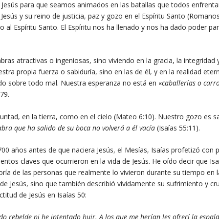
e Jesús para que seamos animados en las batallas que todos enfrent
sús y su reino de justicia, paz y gozo en el Espíritu Santo (Romanos
 al Espíritu Santo. El Espíritu nos ha llenado y nos ha dado poder par
s atractivas o ingeniosas, sino viviendo en la gracia, la integridad y
ra propia fuerza o sabiduría, sino en las de él, y en la realidad eter
ado sobre todo mal. Nuestra esperanza no está en «
caballerías o carr
79.
ntad, en la tierra, como en el cielo (Mateo 6:10). Nuestro gozo es s
abra que ha salido de su boca no volverá a él vacía
(Isaías 55:11).
700 años antes de que naciera Jesús, el Mesías, Isaías profetizó con p
ntos claves que ocurrieron en la vida de Jesús. He oído decir que Isa
oría de las personas que realmente lo vivieron durante su tiempo en la
 de Jesús, sino que también describió vívidamente su sufrimiento y cru
titud de Jesús en Isaías 50:
do rebelde ni he intentado huir. A los que me herían les ofrecí la espald