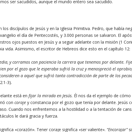
demos ser sacudidos, aunque el mundo entero sea sacudido.
n los discípulos de Jesús y en la Iglesia Primitiva. Pedro, que había n
 evangelio el día de Pentecostés, y 3.000 personas se salvaron. El após
ros ojos puestos en Jesús y a seguir adelante con la misión (1 Corin
pia vida. Asimismo, el escritor de Hebreos dice esto en el capítulo 12:
dia, y corramos con paciencia la carrera que tenemos por delante. Fij
ien por el gozo que le esperaba sufrió la cruz y menospreció el oprobio,
 consideren a aquel que sufrió tanta contradicción de parte de los peca
2:1-3)
.
delante está en
fijar la mirada en
Jesús.
Él nos da el ejemplo de cómo 
rrió con
coraje
y constancia por el gozo que tenía por delante. Jesús 
 paso. Cuando nos enfrentemos a la hostilidad o a la tentación de can
áculos le dará gracia y fuerza.
significa «corazón». Tener coraje significa «ser valiente».
“Encorajar”
si