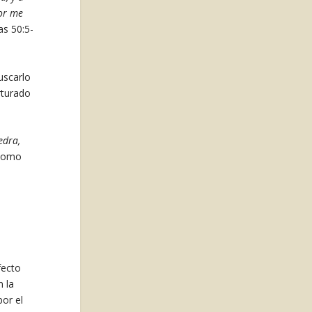
ñor me
ías 50:5-
uscarlo
rturado
edra,
 como
a
fecto
n la
or el