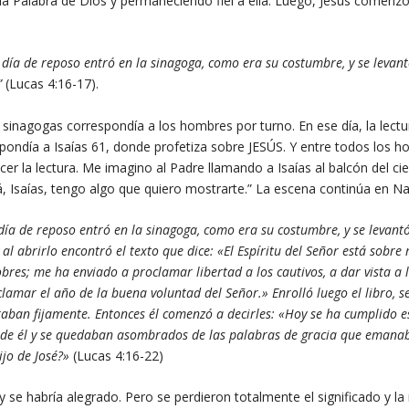
la Palabra de Dios y permaneciendo fiel a ella. Luego, Jesús comenzó
l día de reposo entró en la sinagoga, como era su costumbre, y se levant
…”
(Lucas 4:16-17).
 sinagogas correspondía a los hombres por turno. En ese día, la lectu
ondía a Isaías 61, donde profetiza sobre JESÚS. Y entre todos los 
cer la lectura. Me imagino al Padre llamando a Isaías al balcón del ci
, Isaías, tengo algo que quiero mostrarte.” La escena continúa en N
 día de reposo entró en la sinagoga, como era su costumbre, y se levantó
, y al abrirlo encontró el texto que dice: «El Espíritu del Señor está sobre
res; me ha enviado a proclamar libertad a los cautivos, a dar vista a 
clamar el año de la buena voluntad del Señor.» Enrolló luego el libro, se
iraban fijamente. Entonces él comenzó a decirles: «Hoy se ha cumplido e
n de él y se quedaban asombrados de las palabras de gracia que emana
hijo de José?»
(Lucas 4:16-22)
 se habría alegrado. Pero se perdieron totalmente el significado y la 