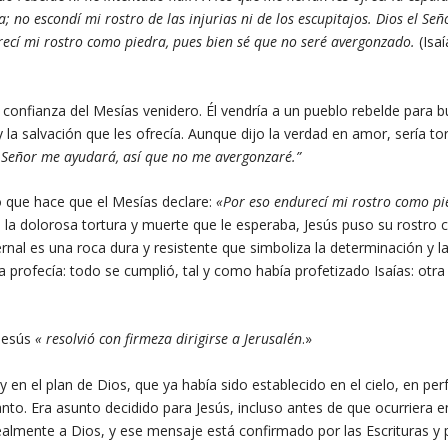
a; no escondí mi rostro de las injurias ni de los escupitajos. Dios el Se
recí mi rostro como piedra, pues bien sé que no seré avergonzado.
(Isa
la confianza del Mesías venidero. Él vendría a un pueblo rebelde para b
 la salvación que les ofrecía. Aunque dijo la verdad en amor, sería to
l Señor me ayudará, así que no me avergonzaré.”
 lo que hace que el Mesías declare:
«Por eso endurecí mi rostro como pi
 la dolorosa tortura y muerte que le esperaba, Jesús puso su rostro
ernal es una roca dura y resistente que simboliza la determinación y l
a profecía: todo se cumplió, tal y como había profetizado Isaías: otra
 Jesús
«
resolvió con firmeza dirigirse a Jerusalén
.»
en el plan de Dios, que ya había sido establecido en el cielo, en per
Santo. Era asunto decidido para Jesús, incluso antes de que ocurriera e
mente a Dios, y ese mensaje está confirmado por las Escrituras y p