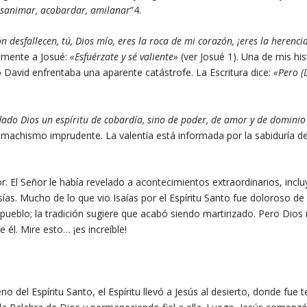
sanimar, acobardar, amilanar
”
4
.
 desfallecen, tú, Dios mío, eres la roca de mi corazón, ¡eres la herenci
damente a Josué:
«Esfuérzate y sé valiente»
(ver Josué 1). Una de mis his
o David enfrentaba una aparente catástrofe. La Escritura dice:
«Pero (
ado Dios un espíritu de cobardía, sino de poder, de amor y de dominio
n machismo imprudente. La valentía está informada por la sabiduría de
.
or. El Señor le había revelado a acontecimientos extraordinarios, incl
sías. Mucho de lo que vio Isaías por el Espíritu Santo fue doloroso de 
 pueblo; la tradición sugiere que acabó siendo martirizado. Pero Dios
 él. Mire esto… ¡es increíble!
o del Espíritu Santo, el Espíritu llevó a Jesús al desierto, donde fue 