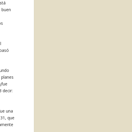
stá
n buen
os
l
 pasó
mundo
 planes
¡fue
3
decir:
ue una
 31, que
damente