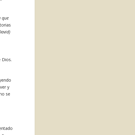
a que
torias
David)
 Dios.
uyendo
ver y
 no se
tentado