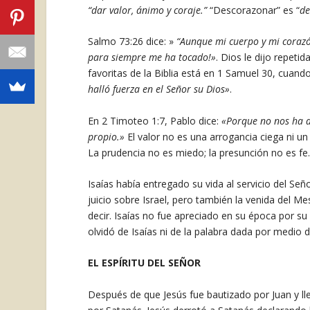
“dar valor, ánimo y coraje.”
“Descorazonar” es “
de
Salmo 73:26 dice: »
“Aunque mi cuerpo y mi corazón
para siempre me ha tocado!»
. Dios le dijo repeti
favoritas de la Biblia está en 1 Samuel 30, cuand
halló fuerza en el Señor su Dios»
.
En 2 Timoteo 1:7, Pablo dice:
«Porque no nos ha d
propio.»
El valor no es una arrogancia ciega ni u
La prudencia no es miedo; la presunción no es fe
Isaías había entregado su vida al servicio del Señ
juicio sobre Israel, pero también la venida del Me
decir. Isaías no fue apreciado en su época por su
olvidó de Isaías ni de la palabra dada por medio de
EL ESPÍRITU DEL SEÑOR
Después de que Jesús fue bautizado por Juan y llen