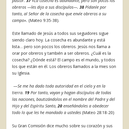
pastor.
37
«La cosecha es abundante, pero son pocos los
obreros
—les dijo a sus discípulos—.
38
Pídanle por
tanto, al Señor de la cosecha que envíe obreros a su
campo».
(Mateo 9:35-38).
Este llamado de Jesús a todos sus seguidores sigue
siendo claro hoy. La cosecha es abundante y está
lista… pero son pocos los obreros. Jesús nos llama a
orar por obreros y también a ser obreros. ¿Cuál es la
cosecha? ¿Dónde está? El campo es el mundo, y todos
los que están en él. Los obreros llamados a la mies son
su Iglesia.
—
Se me ha dado toda autoridad en el cielo y en la
tierra.
19
Por tanto, vayan y hagan discípulos de todas
las naciones, bautizándolos en el nombre del Padre y del
Hijo y del Espíritu Santo,
20
enseñándoles a obedecer
todo lo que les he mandado a ustedes
(Mateo 28:18-20)
Su Gran Comisión dice mucho sobre su corazón y sus