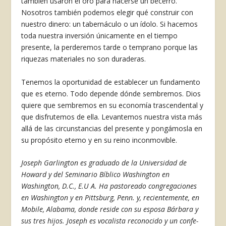
también usaron el oro para hacerse un becerro.
Nosotros también podemos elegir qué construir con
nuestro dinero: un tabernáculo o un ídolo. Si hacemos
toda nuestra inversión únicamen­te en el tiempo
presente, la perderemos tarde o temprano porque las
riquezas materiales no son duraderas.
Tenemos la oportunidad de establecer un fun­damento
que es eterno. Todo depende dónde sembremos. Dios
quiere que sembremos en su econo­mía trascendental y
que disfrutemos de ella. Le­vantemos nuestra vista más
allá de las circunstan­cias del presente y pongámosla en
su propósito eterno y en su reino inconmovible.
Joseph Garlington es graduado de la Uni­versidad de
Howard y del Seminario Bíbli­co Washington en
Washington, D.C., E.U A. Ha pastoreado congregaciones
en Wash­ington y en Pittsburg, Penn. y, reciente­mente, en
Mobile, Alabama, donde reside con su esposa Bárbara y
sus tres hijos. Jo­seph es vocalista reconocido y un confe­