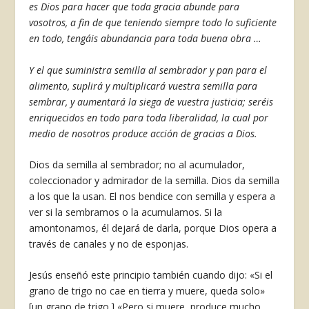
es Dios para hacer que toda gracia abunde para
vosotros, a fin de que teniendo siempre todo lo suficiente
en todo, tengáis abundancia para toda buena obra …
Y el que suministra semilla al sembrador y pan para el
alimento, suplirá y multiplicará vuestra semilla para
sembrar, y aumentará la siega de vuestra justicia; seréis
enriquecidos en todo para toda liberalidad, la cual por
medio de nosotros produce acción de gracias a Dios.
Dios da semilla al sembrador; no al acumulador,
coleccionador y admirador de la semilla. Dios da semilla
a los que la usan. El nos bendice con semi­lla y espera a
ver si la sembramos o la acumulamos. Si la
amontonamos, él dejará de darla, porque Dios opera a
través de canales y no de esponjas.
Jesús enseñó este principio también cuando di­jo: «Si el
grano de trigo no cae en tierra y muere, queda solo»
[un grano de trigo.] «Pero si muere, produce mucho