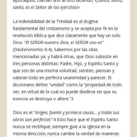
Apocalipsis, claman uno al otro diciendo;
«¡Santo, santo,
santo, es el Señor de los ejércitos!»
La indivisibilidad de la Trinidad es el dogma
fundamental del cristianismo y se acepta por fe en la
revelación bíblica que dice claramente que hay un solo
Dios:
“El SEÑOR nuestro Dios, el SEÑOR uno es”
(Deuteronomio 6:4). Sabemos por las citas
mencionadas ya, y habrá otras, que Dios subsiste en
tres personas distintas: Padre, Hijo, y Espíritu Santo y
que son de una misma voluntad, sienten, piensan y
valoran todo en perfecta unanimidad y parecer. El
diccionario define “unidad” como la “propiedad de todo
ser, en virtud de la cual no puede dividirse sin que su
esencia se destruya o altere.”
3
Dios es el
“origen, fuente y primera causa… y todas sus
obras son perfectas”
4
Esto hace que el Espíritu Santo
nunca se rectifique; siempre guíe a la Iglesia en la
misma dirección; nunca cambie la verdad de maneras