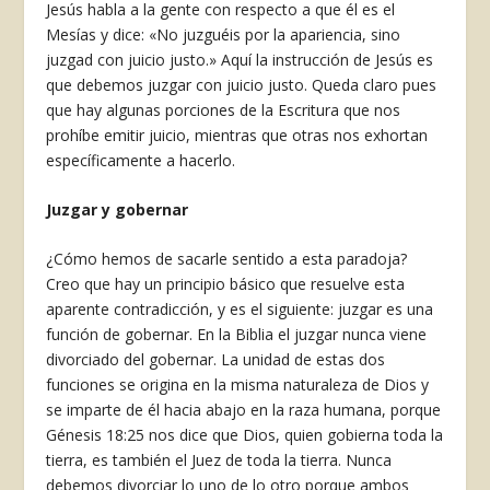
Jesús habla a la gente con respecto a que él es el
Mesías y dice: «No juzguéis por la apariencia, sino
juzgad con juicio justo.» Aquí la instrucción de Jesús es
que debemos juzgar con juicio justo. Queda claro pues
que hay algunas porciones de la Escritura que nos
prohíbe emitir juicio, mientras que otras nos exhortan
específica­mente a hacerlo.
Juzgar y gobernar
¿Cómo hemos de sacarle sentido a esta parado­ja?
Creo que hay un principio básico que resuelve esta
aparente contradicción, y es el siguiente: juz­gar es una
función de gobernar. En la Biblia el juz­gar nunca viene
divorciado del gobernar. La uni­dad de estas dos
funciones se origina en la misma naturaleza de Dios y
se imparte de él hacia abajo en la raza humana, porque
Génesis 18:25 nos dice que Dios, quien gobierna toda la
tierra, es tam­bién el Juez de toda la tierra. Nunca
debemos di­vorciar lo uno de lo otro porque ambos