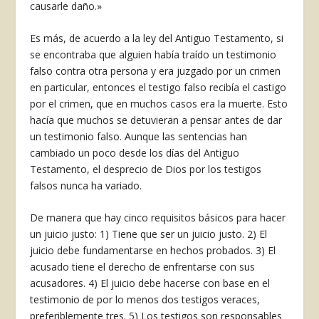
causarle daño.»
Es más, de acuerdo a la ley del Antiguo Testa­mento, si
se encontraba que alguien había traído un testimonio
falso contra otra persona y era juz­gado por un crimen
en particular, entonces el tes­tigo falso recibía el castigo
por el crimen, que en muchos casos era la muerte. Esto
hacía que mu­chos se detuvieran a pensar antes de dar
un testi­monio falso. Aunque las sentencias han
cambiado un poco desde los días del Antiguo
Testamento, el desprecio de Dios por los testigos
falsos nunca ha variado.
De manera que hay cinco requisitos básicos pa­ra hacer
un juicio justo: 1) Tiene que ser un jui­cio justo. 2) El
juicio debe fundamentarse en he­chos probados. 3) El
acusado tiene el derecho de enfrentarse con sus
acusadores. 4) El juicio debe hacerse con base en el
testimonio de por lo menos dos testigos veraces,
preferiblemente tres. 5) Los testigos son responsables