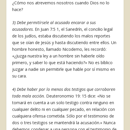
¿Cómo nos atrevemos nosotros cuando Dios no lo
hace?
3) Debe permitírsele al acusado encarar a sus
acusadores
. En Juan 7:5 1, el Sanedrín, el concilio legal
de los judíos, estaba discutiendo los malos reportes
que se oían de Jesús y hasta discutiendo entre ellos. Un
hombre honesto, llamado Nicode­mo, les recordó:
«¿Juzga nuestra ley a un hombre sin haberle oído
primero, y saber lo que está ha­ciendo?» No es bíblico
juzgar a nadie sin permitir­le que hable por sí mismo en
su cara.
4) Debe haber por lo menos dos testigos que corroboren
toda mala acción.
Deuteronomio 19: 15 dice: «No se
tomará en cuenta a un solo testigo contra ninguno en
cualquier delito ni en cualquier pecado, en relación con
cualquiera ofensa come­tida. Sólo por el testimonio de
dos o tres testigos se mantendrá la acusación.» Nunca
debemos con­denar a una persona con el testimonio de