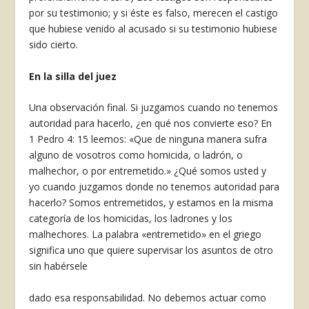
por su testimonio; y si éste es falso, merecen el castigo
que hubiese veni­do al acusado si su testimonio hubiese
sido cierto.
En la silla del juez
Una observación final. Si juzgamos cuando no tenemos
autoridad para hacerlo, ¿en qué nos con­vierte eso? En
1 Pedro 4: 15 leemos: «Que de nin­guna manera sufra
alguno de vosotros como homi­cida, o ladrón, o
malhechor, o por entremetido.» ¿Qué somos usted y
yo cuando juzgamos donde no tenemos autoridad para
hacerlo? Somos entre­metidos, y estamos en la misma
categoría de los homicidas, los ladrones y los
malhechores. La pala­bra «entremetido» en el griego
significa uno que quiere supervisar los asuntos de otro
sin habérsele
dado esa responsabilidad. No debemos actuar co­mo